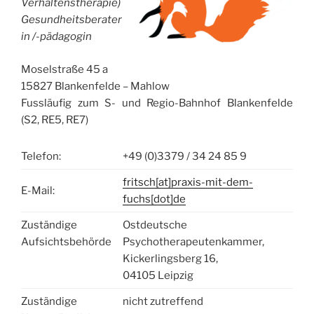
Verhaltenstherapie)
Gesundheitsberater
in /-pädagogin
Moselstraße 45 a
15827 Blankenfelde – Mahlow
Fussläufig zum S- und Regio-Bahnhof Blankenfelde
(S2, RE5, RE7)
Telefon:
+49 (0)3379 / 34 24 85 9
fritsch[at]praxis-mit-dem-
E-Mail:
fuchs[dot]de
Zuständige
Ostdeutsche
Aufsichtsbehörde
Psychotherapeutenkammer,
Kickerlingsberg 16,
04105 Leipzig
Zuständige
nicht zutreffend