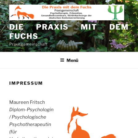
Zum
Inhalt
springen
DIE PRAXIS MIT DEM
FUCHS
Praxisgemeinschaft
Menü
IMPRESSUM
Maureen Fritsch
Diplom-Psychologin
/ Psychologische
Psychotherapeutin
(für